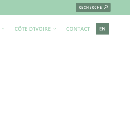
CÔTE D’IVOIRE
CONTACT
EN
une zone représentative de la
terres productrices de cacao
: des
s, regroupées en coopérative et pour
s de notre projet pourrait avoir un