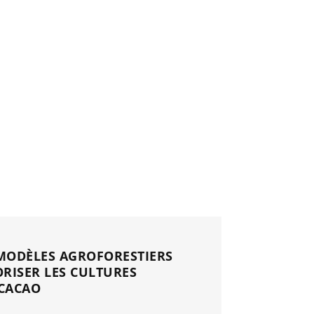
 l’augmentation des revenus.
nicaine est le principal
 MODÈLES AGROFORESTIERS
ORISER LES CULTURES
 CACAO