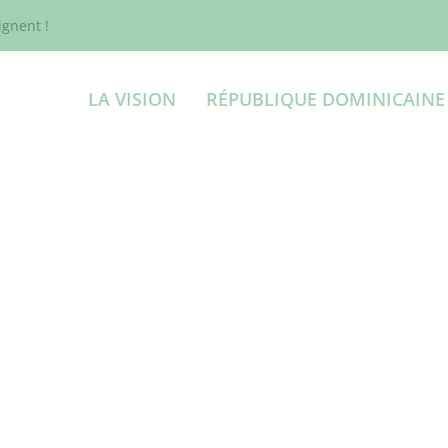
gnent !
LA VISION
RÉPUBLIQUE DOMINICAINE
ys producteurs
, là où
ou
commencer sur 
ment intensive et où
large majorité des 
ient avoir un impact
petites exploitation
lesquels les résultat