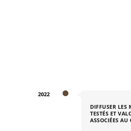
impact immédiat sur
rection la République Dominicaine
la République Domi
fié bio
est la principale activité économique
2022
DIFFUSER LES
TESTÉS ET VAL
ASSOCIÉES AU