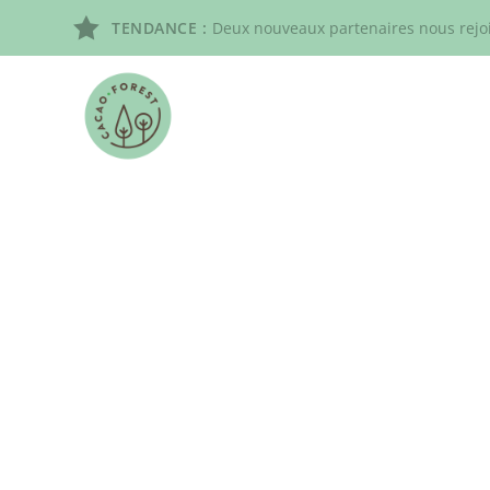
TENDANCE :
Deux nouveaux partenaires nous rejoi
commencer par les plus gros pa
la culture du cacao est majoritaire
les résultats de nos travaux pourra
notable.