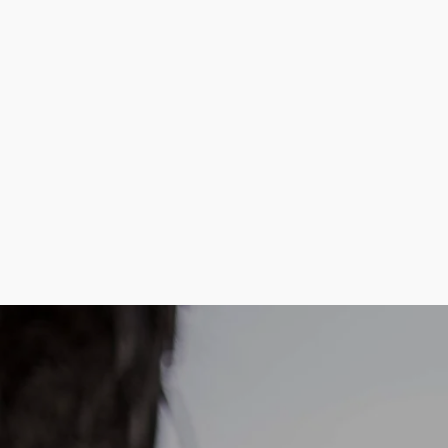
CACA
COMM