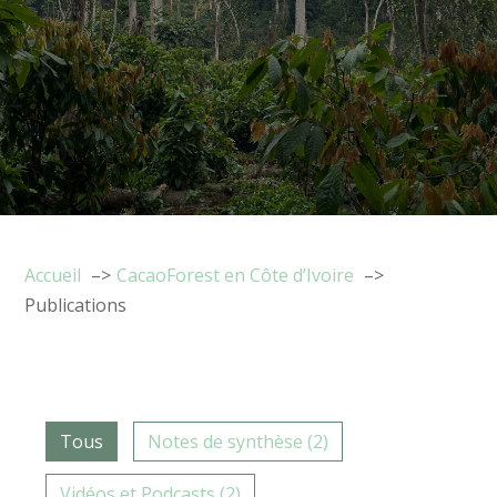
"
Accueil
CacaoForest en Côte d’Ivoire
Publications
Tous
Notes de synthèse (2)
Vidéos et Podcasts (2)