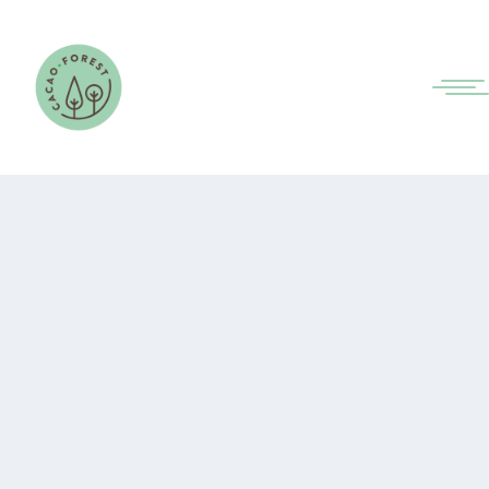
RENFORCEMENT DE LA
COLLABORATION AVEC LA
COOPÉRATIVE CAPEDIG
par
Anaïs CHOTARD
|
Juil 17, 2026
|
Actualités -
Côte d'Ivoire
,
Non classé
|
0
Une réunion d’échanges s’est tenue
avec les responsables de la coopérative
CAPEDIG, conduite par sa Directrice,
Mme Sié Sabine. Cette rencontre
s’inscrit dans la dynamique de