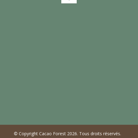
Abonnez-vous à notre lettre
d’information et tenez-vous informé
des dernières innovations dans le
domaine de la cacaoculture.
© Copyright Cacao Forest 2026. Tous droits réservés.