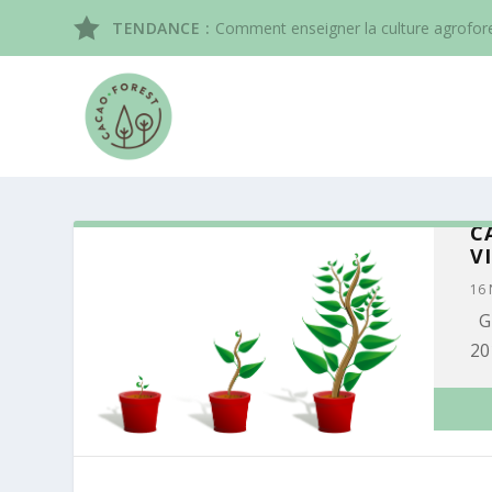
TENDANCE :
Comment enseigner la culture agrofor
C
V
16 
Gr
20