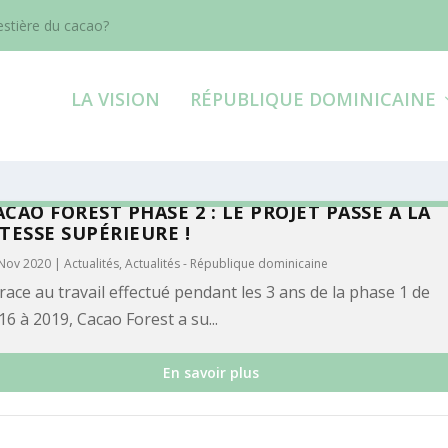
estière du cacao?
LA VISION
RÉPUBLIQUE DOMINICAINE
ACAO FOREST PHASE 2 : LE PROJET PASSE À LA
ITESSE SUPÉRIEURE !
Nov 2020
|
Actualités
,
Actualités - République dominicaine
ace au travail effectué pendant les 3 ans de la phase 1 de
16 à 2019, Cacao Forest a su...
En savoir plus