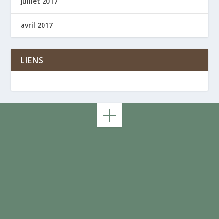
juillet 2017
avril 2017
LIENS
Abonnez-vous à notre lettre d’information
et tenez-vous informé des dernières