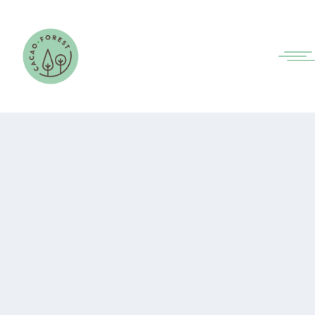
RENFORCEMENT DE LA
COLLABORATION AVEC LA
COOPÉRATIVE CAPEDIG
par
Anaïs CHOTARD
|
Juil 17, 2026
|
Actualités -
Côte d'Ivoire
,
Non classé
|
0
Une réunion d’échanges s’est tenue
avec les responsables de la coopérative
CAPEDIG, conduite par sa Directrice,
Mme Sié Sabine. Cette rencontre
s’inscrit dans la dynamique de