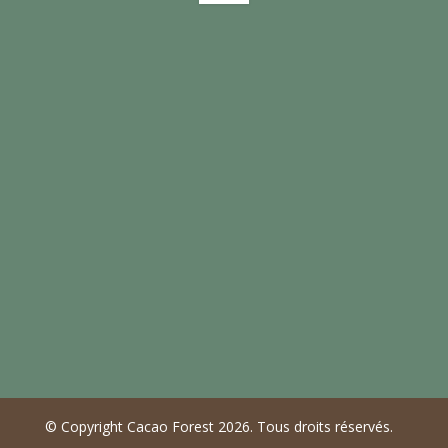
Abonnez-vous à notre lettre
d’information et tenez-vous informé
des dernières innovations dans le
domaine de la cacaoculture.
© Copyright Cacao Forest 2026. Tous droits réservés.