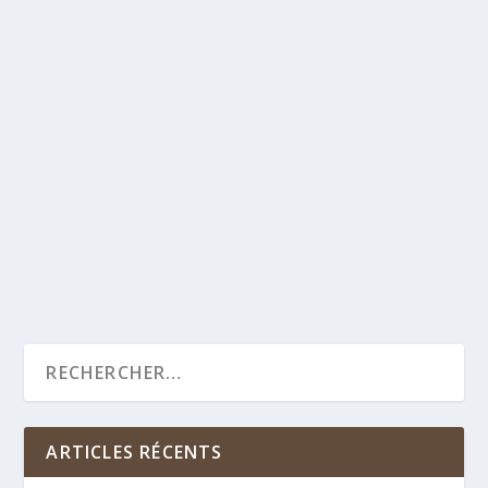
CACAO FOREST EN
RÉPUBLIQUE DOMINICAINE.
par
Marie Loones
|
Mar 21, 2022
|
Actualités
,
Actualités - République dominicaine
,
Non classé
|
0
Le 22 février dernier s’est tenue la
3ème réunion du Comité de Suivi Local
(CSL). Une journée clé...
En savoir plus
ARTICLES RÉCENTS