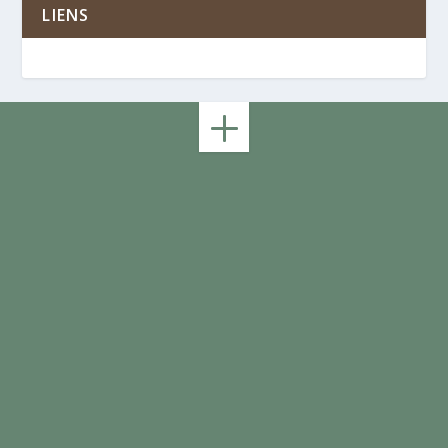
LIENS
Abonnez-vous à notre lettre d’information
et tenez-vous informé des dernières
innovations dans le domaine de la
cacaoculture.